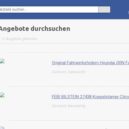
Angebote durchsuchen
12 Angebote gefunden
Original Fahrwerksfedern Hyundai i30N Fa
Zustand: Gebraucht
FEBI BILSTEIN 27438 Koppelstange Citr
Zustand: Neuwertig