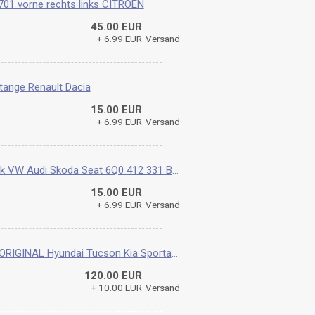
01 vorne rechts links CITROEN
45.00 EUR
+ 6.99 EUR
Versand
tange Renault Dacia
15.00 EUR
+ 6.99 EUR
Versand
Federbeinstützlager SACHS 802 413 2 Stk VW Audi Skoda Seat 6Q0 412 331 B, 6N0 412 331 E
15.00 EUR
+ 6.99 EUR
Versand
Querlenker Lenker Traggelenk Links NEU ORIGINAL Hyundai Tucson Kia Sportage
120.00 EUR
+ 10.00 EUR
Versand