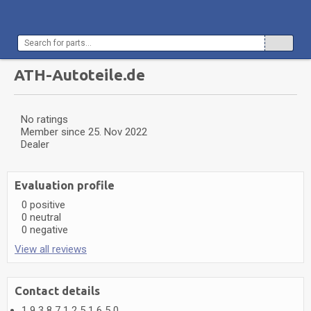
ATH-Autoteile.de
No ratings
Member since
25. Nov 2022
Dealer
Evaluation profile
0 positive
0 neutral
0 negative
View all reviews
Contact details
1
9
3
8
7
1
2
5
1
6
5
0