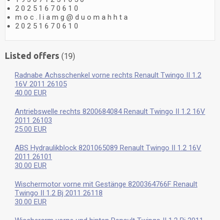
2
0
2
5
1
6
7
0
6
1
0
m
o
c
.
l
i
a
m
g
@
d
u
o
m
a
h
h
t
a
2
0
2
5
1
6
7
0
6
1
0
Listed offers
(19)
Radnabe Achsschenkel vorne rechts Renault Twingo II 1.2
16V 2011 26105
40.00 EUR
Antriebswelle rechts 8200684084 Renault Twingo II 1.2 16V
2011 26103
25.00 EUR
ABS Hydraulikblock 8201065089 Renault Twingo II 1.2 16V
2011 26101
30.00 EUR
Wischermotor vorne mit Gestänge 8200364766F Renault
Twingo II 1.2 Bj 2011 26118
30.00 EUR