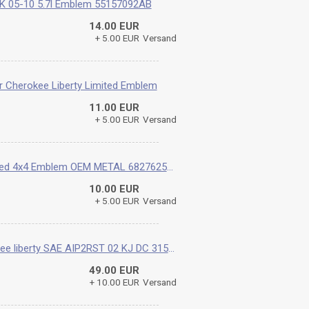
 05-10 5.7l Emblem 55157092AB
14.00 EUR
+ 5.00 EUR
Versand
 Cherokee Liberty Limited Emblem
11.00 EUR
+ 5.00 EUR
Versand
Jeep Liberty Wrangler Cherokee Trail Rated 4x4 Emblem OEM METAL 68276251AA
10.00 EUR
+ 5.00 EUR
Versand
Rückleuchte LINKS RECHTS Jeep cherokee liberty SAE AIP2RST 02 KJ DC 3157-P27/7W
49.00 EUR
+ 10.00 EUR
Versand