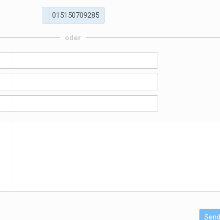
0
1
5
1
5
0
7
0
9
2
8
5
oder
r
Sen