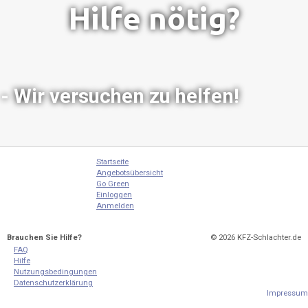
Hilfe nötig?
- Wir versuchen zu helfen!
Startseite
Angebotsübersicht
Go Green
Einloggen
Anmelden
Brauchen Sie Hilfe?
© 2026
KFZ-Schlachter.de
FAQ
Hilfe
Nutzungsbedingungen
Datenschutzerklärung
Impressum