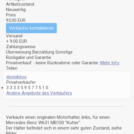
Artikelzustand
Neuwertig
Preis
95.00 EUR
Verkäufer kontaktieren
Versand
+ 9.00 EUR
Zahlungsweise
Überweisung
Barzahlung
Sonstige
Rückgabe und Garantie
Privatverkauf - keine Rücknahme oder Garantie.
Mehr Info
Teilen
donnikitos
Privatverkäufer
3
3
3
3
5
9
5
7
7
5
1
0
Andere Angebote des Verkäufers
Verkaufe einen originalen Motorhalter, links, für einen
Mercedes-Benz W631 MB100 "Kutter".
Der Halter befindet sich in einem sehr guten Zustand, siehe
Bilder.