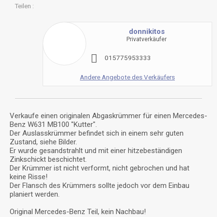
Teilen
donnikitos
Privatverkäufer
0
1
5
7
7
5
9
5
3
3
3
3
Andere Angebote des Verkäufers
Verkaufe einen originalen Abgaskrümmer für einen Mercedes-
Benz W631 MB100 "Kutter".
Der Auslasskrümmer befindet sich in einem sehr guten
Zustand, siehe Bilder.
Er wurde gesandstrahlt und mit einer hitzebeständigen
Zinkschickt beschichtet.
Der Krümmer ist nicht verformt, nicht gebrochen und hat
keine Risse!
Der Flansch des Krümmers sollte jedoch vor dem Einbau
planiert werden.
Original Mercedes-Benz Teil, kein Nachbau!