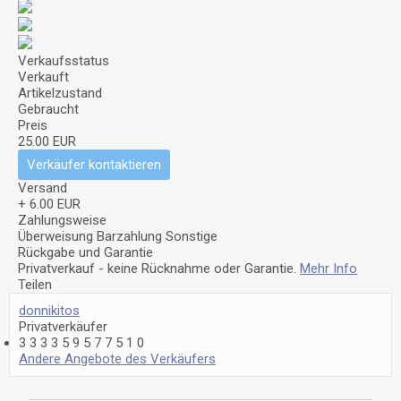
Verkaufsstatus
Verkauft
Artikelzustand
Gebraucht
Preis
25.00 EUR
Verkäufer kontaktieren
Versand
+ 6.00 EUR
Zahlungsweise
Überweisung
Barzahlung
Sonstige
Rückgabe und Garantie
Privatverkauf - keine Rücknahme oder Garantie.
Mehr Info
Teilen
donnikitos
Privatverkäufer
3
3
3
3
5
9
5
7
7
5
1
0
Andere Angebote des Verkäufers