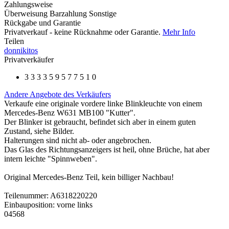
Zahlungsweise
Überweisung
Barzahlung
Sonstige
Rückgabe und Garantie
Privatverkauf - keine Rücknahme oder Garantie.
Mehr Info
Teilen
donnikitos
Privatverkäufer
3
3
3
3
5
9
5
7
7
5
1
0
Andere Angebote des Verkäufers
Verkaufe eine originale vordere linke Blinkleuchte von einem
Mercedes-Benz W631 MB100 "Kutter".
Der Blinker ist gebraucht, befindet sich aber in einem guten
Zustand, siehe Bilder.
Halterungen sind nicht ab- oder angebrochen.
Das Glas des Richtungsanzeigers ist heil, ohne Brüche, hat aber
intern leichte "Spinnweben".
Original Mercedes-Benz Teil, kein billiger Nachbau!
Teilenummer: A6318220220
Einbauposition: vorne links
04568