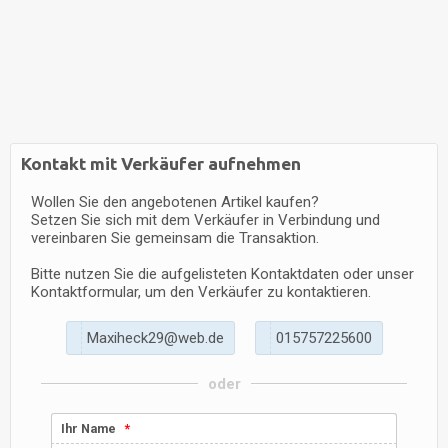
Kontakt mit Verkäufer aufnehmen
Wollen Sie den angebotenen Artikel kaufen?
Setzen Sie sich mit dem Verkäufer in Verbindung und
vereinbaren Sie gemeinsam die Transaktion.
Bitte nutzen Sie die aufgelisteten Kontaktdaten oder unser
Kontaktformular, um den Verkäufer zu kontaktieren.
M
a
x
i
h
e
c
k
2
9
@
w
e
b
.
d
e
0
1
5
7
5
7
2
2
5
6
0
0
oder
Ihr Name