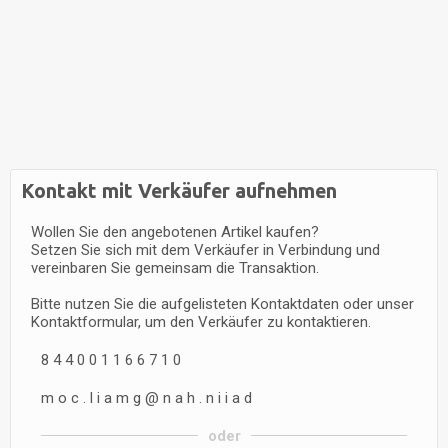
Kontakt mit Verkäufer aufnehmen
Wollen Sie den angebotenen Artikel kaufen?
Setzen Sie sich mit dem Verkäufer in Verbindung und
vereinbaren Sie gemeinsam die Transaktion.
Bitte nutzen Sie die aufgelisteten Kontaktdaten oder unser
Kontaktformular, um den Verkäufer zu kontaktieren.
8
4
4
0
0
1
1
6
6
7
1
0
m
o
c
.
l
i
a
m
g
@
n
a
h
.
n
i
i
a
d
oder