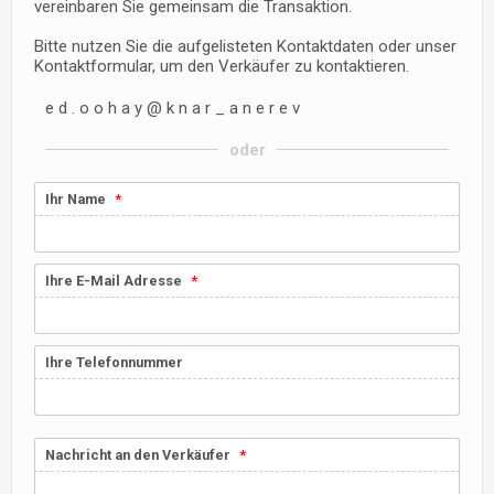
vereinbaren Sie gemeinsam die Transaktion.
Bitte nutzen Sie die aufgelisteten Kontaktdaten oder unser
Kontaktformular, um den Verkäufer zu kontaktieren.
e
d
.
o
o
h
a
y
@
k
n
a
r
_
a
n
e
r
e
v
oder
Ihr Name
Ihre E-Mail Adresse
Ihre Telefonnummer
Nachricht an den Verkäufer