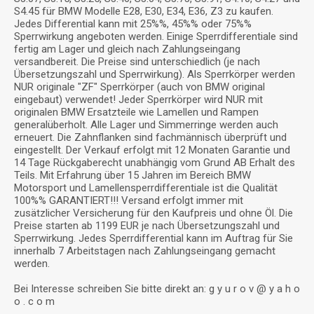
S4.45 für BMW Modelle E28, E30, E34, E36, Z3 zu kaufen.
Jedes Differential kann mit 25%%, 45%% oder 75%%
Sperrwirkung angeboten werden. Einige Sperrdifferentiale sind
fertig am Lager und gleich nach Zahlungseingang
versandbereit. Die Preise sind unterschiedlich (je nach
Übersetzungszahl und Sperrwirkung). Als Sperrkörper werden
NUR originale "ZF" Sperrkörper (auch von BMW original
eingebaut) verwendet! Jeder Sperrkörper wird NUR mit
originalen BMW Ersatzteile wie Lamellen und Rampen
generalüberholt. Alle Lager und Simmerringe werden auch
erneuert. Die Zahnflanken sind fachmännisch überprüft und
eingestellt. Der Verkauf erfolgt mit 12 Monaten Garantie und
14 Tage Rückgaberecht unabhängig vom Grund AB Erhalt des
Teils. Mit Erfahrung über 15 Jahren im Bereich BMW
Motorsport und Lamellensperrdifferentiale ist die Qualität
100%% GARANTIERT!!! Versand erfolgt immer mit
zusätzlicher Versicherung für den Kaufpreis und ohne Öl. Die
Preise starten ab 1199 EUR je nach Übersetzungszahl und
Sperrwirkung. Jedes Sperrdifferential kann im Auftrag für Sie
innerhalb 7 Arbeitstagen nach Zahlungseingang gemacht
werden.
Bei Interesse schreiben Sie bitte direkt an: g y u r o v @ y a h o
o . c o m