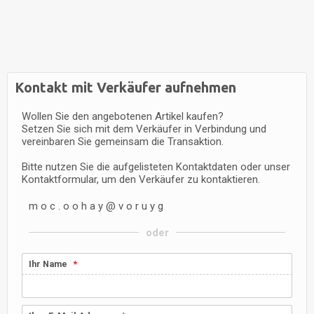
Kontakt mit Verkäufer aufnehmen
Wollen Sie den angebotenen Artikel kaufen?
Setzen Sie sich mit dem Verkäufer in Verbindung und
vereinbaren Sie gemeinsam die Transaktion.
Bitte nutzen Sie die aufgelisteten Kontaktdaten oder unser
Kontaktformular, um den Verkäufer zu kontaktieren.
m
o
c
.
o
o
h
a
y
@
v
o
r
u
y
g
oder
Ihr Name