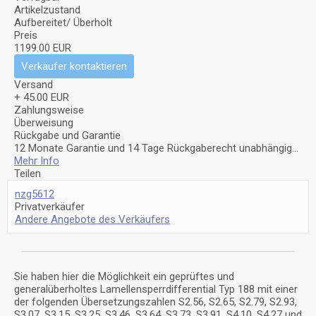
Artikelzustand
Aufbereitet/ Überholt
Preis
1199.00 EUR
Verkäufer kontaktieren
Versand
+ 45.00 EUR
Zahlungsweise
Überweisung
Rückgabe und Garantie
12 Monate Garantie und 14 Tage Rückgaberecht unabhängig...
Mehr Info
Teilen
nzg5612
Privatverkäufer
Andere Angebote des Verkäufers
Sie haben hier die Möglichkeit ein geprüftes und
generalüberholtes Lamellensperrdifferential Typ 188 mit einer
der folgenden Übersetzungszahlen S2.56, S2.65, S2.79, S2.93,
S3.07, S3.15, S3.25, S3.46, S3.64, S3.73, S3.91, S4.10, S4.27 und