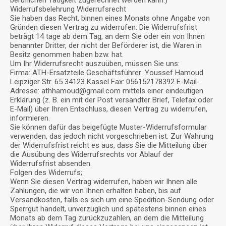
Widerrufsbelehrung Widerrufsrecht
Sie haben das Recht, binnen eines Monats ohne Angabe von
Gründen diesen Vertrag zu widerrufen. Die Widerrufsfrist
beträgt 14 tage ab dem Tag, an dem Sie oder ein von Ihnen
benannter Dritter, der nicht der Beförderer ist, die Waren in
Besitz genommen haben bzw. hat.
Um Ihr Widerrufsrecht auszuüben, müssen Sie uns:
Firma: ATH-Ersatzteile Geschäftsführer: Youssef Hamoud
Leipziger Str. 65 34123 Kassel Fax: 056152178392 E-Mail-
Adresse: athhamoud@
gmail.com
mittels einer eindeutigen
Erklärung (z. B. ein mit der Post versandter Brief, Telefax oder
E-Mail) über Ihren Entschluss, diesen Vertrag zu widerrufen,
informieren.
Sie können dafür das beigefügte Muster-Widerrufsformular
verwenden, das jedoch nicht vorgeschrieben ist. Zur Wahrung
der Widerrufsfrist reicht es aus, dass Sie die Mitteilung über
die Ausübung des Widerrufsrechts vor Ablauf der
Widerrufsfrist absenden.
Folgen des Widerrufs;
Wenn Sie diesen Vertrag widerrufen, haben wir Ihnen alle
Zahlungen, die wir von Ihnen erhalten haben, bis auf
Versandkosten, falls es sich um eine Spedition-Sendung oder
Sperrgut handelt, unverzüglich und spätestens binnen eines
Monats ab dem Tag zurückzuzahlen, an dem die Mitteilung