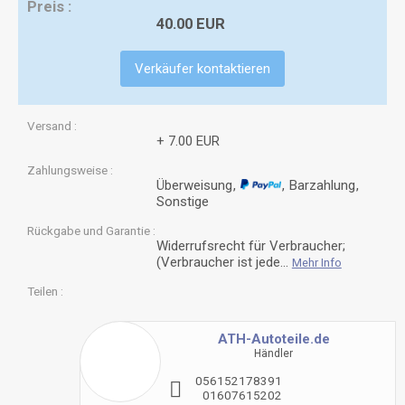
Preis
40.00 EUR
Verkäufer kontaktieren
Versand
+ 7.00 EUR
Zahlungsweise
Überweisung
Barzahlung
Sonstige
Rückgabe und Garantie
Widerrufsrecht für Verbraucher;
(Verbraucher ist jede...
Mehr Info
Teilen
ATH-Autoteile.de
Händler
0
5
6
1
5
2
1
7
8
3
9
1
0
1
6
0
7
6
1
5
2
0
2