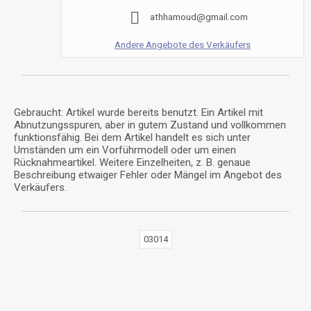
a
t
h
h
a
m
o
u
d
@
g
m
a
i
l
.
c
o
m
Andere Angebote des Verkäufers
Gebraucht: Artikel wurde bereits benutzt. Ein Artikel mit
Abnutzungsspuren, aber in gutem Zustand und vollkommen
funktionsfähig. Bei dem Artikel handelt es sich unter
Umständen um ein Vorführmodell oder um einen
Rücknahmeartikel. Weitere Einzelheiten, z. B. genaue
Beschreibung etwaiger Fehler oder Mängel im Angebot des
Verkäufers.
03014