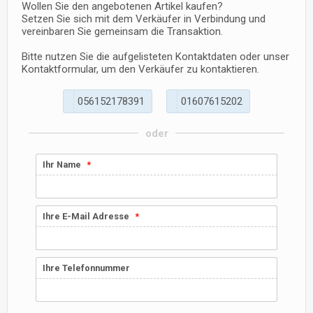
Wollen Sie den angebotenen Artikel kaufen?
Setzen Sie sich mit dem Verkäufer in Verbindung und
vereinbaren Sie gemeinsam die Transaktion.
Bitte nutzen Sie die aufgelisteten Kontaktdaten oder unser
Kontaktformular, um den Verkäufer zu kontaktieren.
0
5
6
1
5
2
1
7
8
3
9
1
0
1
6
0
7
6
1
5
2
0
2
oder
Ihr Name
Ihre E-Mail Adresse
Ihre Telefonnummer