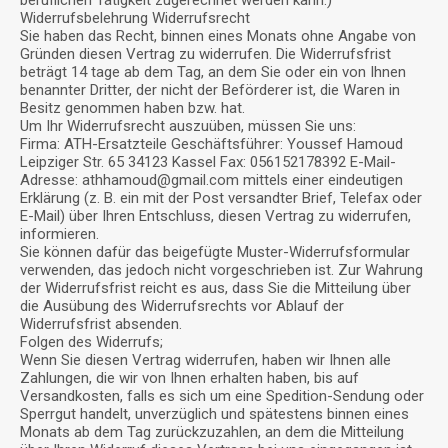
Widerrufsbelehrung Widerrufsrecht
Sie haben das Recht, binnen eines Monats ohne Angabe von
Gründen diesen Vertrag zu widerrufen. Die Widerrufsfrist
beträgt 14 tage ab dem Tag, an dem Sie oder ein von Ihnen
benannter Dritter, der nicht der Beförderer ist, die Waren in
Besitz genommen haben bzw. hat.
Um Ihr Widerrufsrecht auszuüben, müssen Sie uns:
Firma: ATH-Ersatzteile Geschäftsführer: Youssef Hamoud
Leipziger Str. 65 34123 Kassel Fax: 056152178392 E-Mail-
Adresse: athhamoud@
gmail.com
mittels einer eindeutigen
Erklärung (z. B. ein mit der Post versandter Brief, Telefax oder
E-Mail) über Ihren Entschluss, diesen Vertrag zu widerrufen,
informieren.
Sie können dafür das beigefügte Muster-Widerrufsformular
verwenden, das jedoch nicht vorgeschrieben ist. Zur Wahrung
der Widerrufsfrist reicht es aus, dass Sie die Mitteilung über
die Ausübung des Widerrufsrechts vor Ablauf der
Widerrufsfrist absenden.
Folgen des Widerrufs;
Wenn Sie diesen Vertrag widerrufen, haben wir Ihnen alle
Zahlungen, die wir von Ihnen erhalten haben, bis auf
Versandkosten, falls es sich um eine Spedition-Sendung oder
Sperrgut handelt, unverzüglich und spätestens binnen eines
Monats ab dem Tag zurückzuzahlen, an dem die Mitteilung