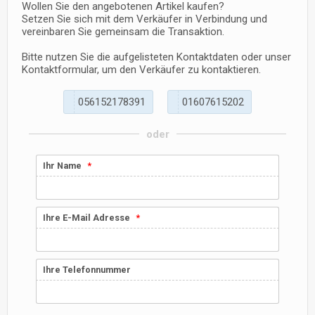
Wollen Sie den angebotenen Artikel kaufen?
Setzen Sie sich mit dem Verkäufer in Verbindung und
vereinbaren Sie gemeinsam die Transaktion.
Bitte nutzen Sie die aufgelisteten Kontaktdaten oder unser
Kontaktformular, um den Verkäufer zu kontaktieren.
0
5
6
1
5
2
1
7
8
3
9
1
0
1
6
0
7
6
1
5
2
0
2
oder
Ihr Name
Ihre E-Mail Adresse
Ihre Telefonnummer