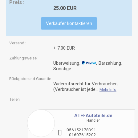
Preis
25.00 EUR
Verkäufer kontaktieren
Versand
+ 7.00 EUR
Zahlungsweise
Überweisung
Barzahlung
Sonstige
Rückgabe und Garantie
Widerrufsrecht für Verbraucher;
(Verbraucher ist jede...
Mehr Info
Teilen
ATH-Autoteile.de
Händler
0
5
6
1
5
2
1
7
8
3
9
1
0
1
6
0
7
6
1
5
2
0
2