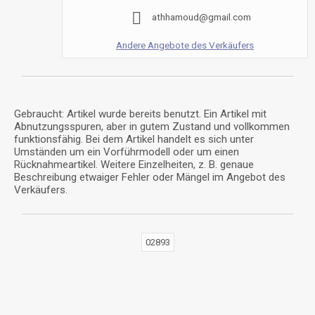
a
t
h
h
a
m
o
u
d
@
g
m
a
i
l
.
c
o
m
Andere Angebote des Verkäufers
Gebraucht: Artikel wurde bereits benutzt. Ein Artikel mit
Abnutzungsspuren, aber in gutem Zustand und vollkommen
funktionsfähig. Bei dem Artikel handelt es sich unter
Umständen um ein Vorführmodell oder um einen
Rücknahmeartikel. Weitere Einzelheiten, z. B. genaue
Beschreibung etwaiger Fehler oder Mängel im Angebot des
Verkäufers.
02893