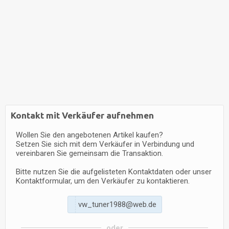
Kontakt mit Verkäufer aufnehmen
Wollen Sie den angebotenen Artikel kaufen?
Setzen Sie sich mit dem Verkäufer in Verbindung und
vereinbaren Sie gemeinsam die Transaktion.
Bitte nutzen Sie die aufgelisteten Kontaktdaten oder unser
Kontaktformular, um den Verkäufer zu kontaktieren.
v
w
_
t
u
n
e
r
1
9
8
8
@
w
e
b
.
d
e
oder