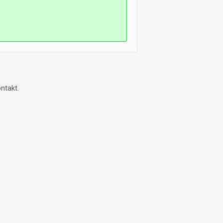
ntakt.
© 2026
KFZ-Schlachter.de