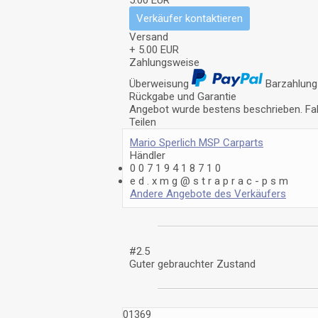
5.00 EUR
Verkäufer kontaktieren
Versand
+ 5.00 EUR
Zahlungsweise
Überweisung
Barzahlung
Rückgabe und Garantie
Angebot wurde bestens beschrieben. Fall
Teilen
Mario Sperlich MSP Carparts
Händler
0
0
7
1
9
4
1
8
7
1
0
e
d
.
x
m
g
@
s
t
r
a
p
r
a
c
-
p
s
m
Andere Angebote des Verkäufers
#2.5
Guter gebrauchter Zustand
01369