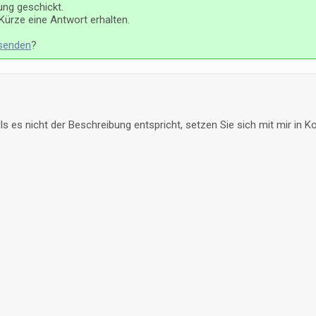
ung geschickt.
n Kürze eine Antwort erhalten.
 senden
?
 es nicht der Beschreibung entspricht, setzen Sie sich mit mir in Ko
Brauchen Sie Hilfe?