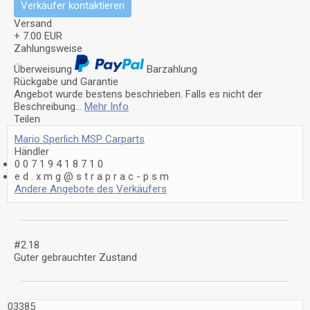
Verkäufer kontaktieren
Versand
+ 7.00 EUR
Zahlungsweise
Überweisung
Barzahlung
Rückgabe und Garantie
Angebot wurde bestens beschrieben. Falls es nicht der
Beschreibung...
Mehr Info
Teilen
Mario Sperlich MSP Carparts
Händler
0
0
7
1
9
4
1
8
7
1
0
e
d
.
x
m
g
@
s
t
r
a
p
r
a
c
-
p
s
m
Andere Angebote des Verkäufers
#2.18
Guter gebrauchter Zustand
03385