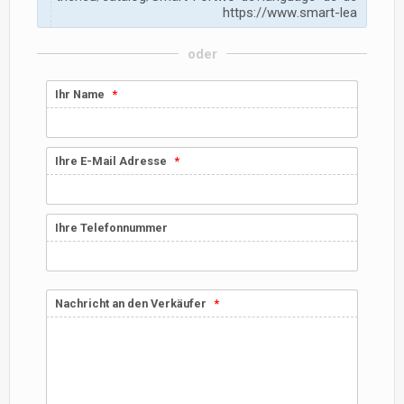
h
t
t
p
s
:
/
/
w
w
w
.
s
m
a
r
t
-
l
e
a
oder
Ihr Name
Ihre E-Mail Adresse
Ihre Telefonnummer
Nachricht an den Verkäufer