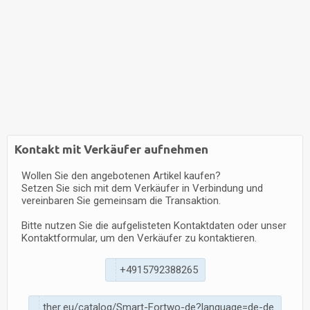
Kontakt mit Verkäufer aufnehmen
Wollen Sie den angebotenen Artikel kaufen?
Setzen Sie sich mit dem Verkäufer in Verbindung und
vereinbaren Sie gemeinsam die Transaktion.
Bitte nutzen Sie die aufgelisteten Kontaktdaten oder unser
Kontaktformular, um den Verkäufer zu kontaktieren.
+
4
9
1
5
7
9
2
3
8
8
2
6
5
t
h
e
r
.
e
u
/
c
a
t
a
l
o
g
/
S
m
a
r
t
-
F
o
r
t
w
o
-
d
e
?
l
a
n
g
u
a
g
e
=
d
e
-
d
e