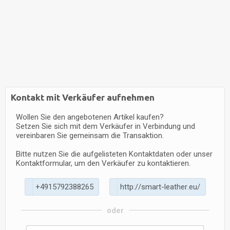
Kontakt mit Verkäufer aufnehmen
Wollen Sie den angebotenen Artikel kaufen?
Setzen Sie sich mit dem Verkäufer in Verbindung und
vereinbaren Sie gemeinsam die Transaktion.
Bitte nutzen Sie die aufgelisteten Kontaktdaten oder unser
Kontaktformular, um den Verkäufer zu kontaktieren.
+
4
9
1
5
7
9
2
3
8
8
2
6
5
h
t
t
p
:
/
/
s
m
a
r
t
-
l
e
a
t
h
e
r
.
e
u
/
oder