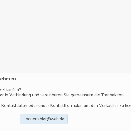
fnehmen
kel kaufen?
er in Verbindung und vereinbaren Sie gemeinsam die Transaktion.
en Kontaktdaten oder unser Kontaktformular, um den Verkäufer zu kon
s
d
u
e
n
s
b
i
e
r
@
w
e
b
.
d
e