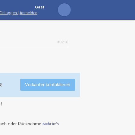
Gast
Einloggen
|
Anmelden
#3216
R
Verkäufer kontaktieren
!
usch oder Rücknahme
Mehr Info