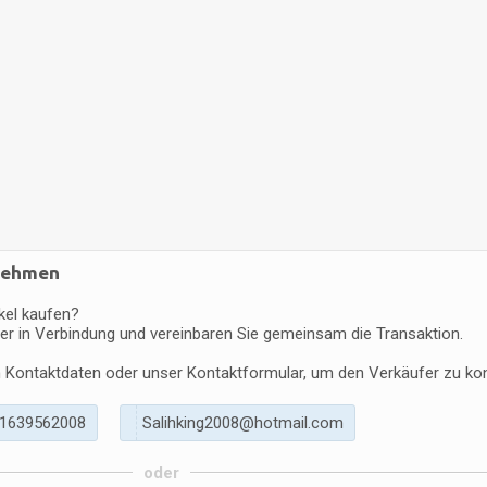
fnehmen
kel kaufen?
er in Verbindung und vereinbaren Sie gemeinsam die Transaktion.
en Kontaktdaten oder unser Kontaktformular, um den Verkäufer zu kon
1
6
3
9
5
6
2
0
0
8
S
a
l
i
h
k
i
n
g
2
0
0
8
@
h
o
t
m
a
i
l
.
c
o
m
oder