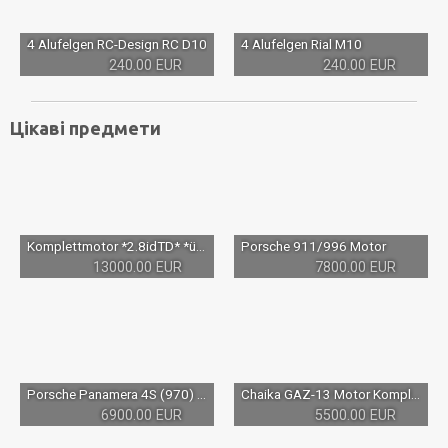
4 Alufelgen RC-Design RC D10
4 Alufelgen Rial M10
240.00 EUR
240.00 EUR
Цікаві предмети
Komplettmotor *2.8idTD* *überholt* Fiat Ducato II Typ 230 Motor 90kW 122PS Kraftmaschine Verbrennungsmotor M: 2800 td
Porsche 911/996 Motor
13000.00 EUR
7800.00 EUR
Porsche Panamera 4S (970) Benzin Motor M4840 4,8 400PS mit Nebenaggregaten
Chaika GAZ-13 Motor Komplettmotor Überholt Engine V8 | Чайка ГАЗ-13 двигатель мотор движок V8
6900.00 EUR
5500.00 EUR