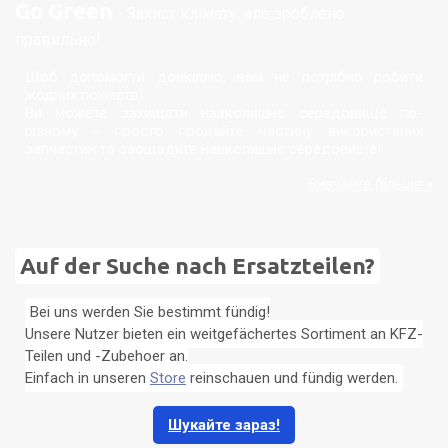
Go Green
- Захист клімату, але зроблено
правильно!
Щоб допомогти довкіллю, вам не потрібно робити
жодних пожертв!
Ви можете захищати навколишнє середовище по-
різному - просто продайте частину використаних
запчастин та заощадите навколишнє середовище!
Вивчайте більше »
Auf der Suche nach Ersatzteilen?
Bei uns werden Sie bestimmt fündig!
Unsere Nutzer bieten ein weitgefächertes Sortiment an KFZ-
Teilen und -Zubehoer an.
Einfach in unseren
Store
reinschauen und fündig werden.
Шукайте зараз!