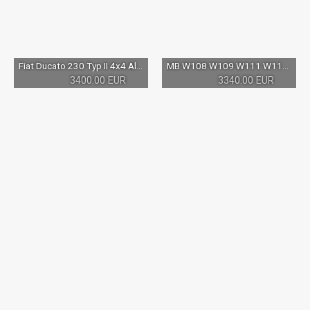
Fiat Ducato 230 Typ II 4x4 Allradgetriebe DT178 Transmission Schaltgetriebe Allrad 2,5TDI 2,8idTD 2,8JTD 2,8HDI
MB W108 W109 W111 W113 Pagode Vordeachse komplett
3400.00 EUR
3340.00 EUR