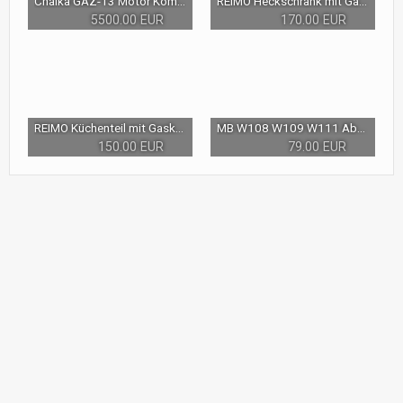
Chaika GAZ-13 Motor Komplettmotor Überholt Engine V8 | Чайка ГАЗ-13 двигатель мотор движок V8
REIMO Heckschrank mit Gaskasten NEU Selbstausbau Ausbaumöbel Möbel Garnitur Westfalia Multivan Ducato VW T3 T4 T5 Vito
5500.00 EUR
170.00 EUR
REIMO Küchenteil mit Gaskasten NEU Selbstausbau Ausbaumöbel Möbel Garnitur Westfalia Multivan Ducato VW T3 T4 T5 Vito
MB W108 W109 W111 Abschirmblech Hitzeschutzblech Unterboden *Restaurationsprojekt*
150.00 EUR
79.00 EUR