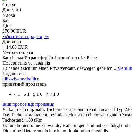
Статус
Доступні
Умова
Б/в
Ціна
270.00 EUR
Зв'язатися з продавцем
Доставка
+ 14.00 EUR
Методи оплати
Банківський трансфер
Готівковий платіж
Різне
Повернення та гарантія
Es handelt sich um einen Privatverkauf, deswegen gebe ich...
Mehr In
Поділитися
hilfswissenschaftler
приватний продавець
4
1
5
1
5
1
6
7
7
1
0
Інші пропозиції продавця
Verkaufe ein originales Tachometer aus einem Fiat Ducato II Typ 230,
Das Tacho ist gebraucht, befindet sich aber in einem sehr gutem Zusta
Tachostand: 160 tKm
Es funktioniert ohne Einwände, Halterungen sind unbeschädigt und die
Die grüne Hintergrundbeleuchtung funktioniert ebenfalls.