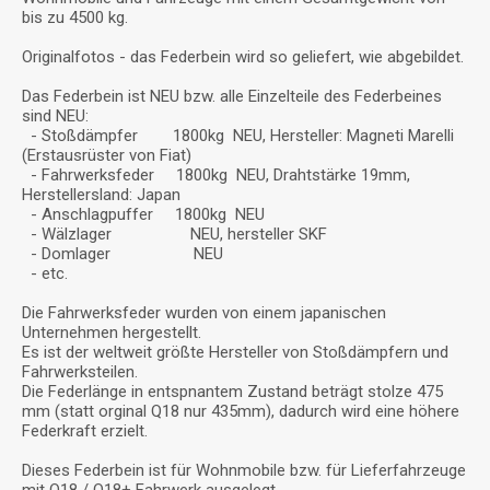
bis zu 4500 kg.
Originalfotos - das Federbein wird so geliefert, wie abgebildet.
Das Federbein ist NEU bzw. alle Einzelteile des Federbeines
sind NEU:
- Stoßdämpfer 1800kg NEU, Hersteller: Magneti Marelli
(Erstausrüster von Fiat)
- Fahrwerksfeder 1800kg NEU, Drahtstärke 19mm,
Herstellersland: Japan
- Anschlagpuffer 1800kg NEU
- Wälzlager NEU, hersteller SKF
- Domlager NEU
- etc.
Die Fahrwerksfeder wurden von einem japanischen
Unternehmen hergestellt.
Es ist der weltweit größte Hersteller von Stoßdämpfern und
Fahrwerksteilen.
Die Federlänge in entspnantem Zustand beträgt stolze 475
mm (statt orginal Q18 nur 435mm), dadurch wird eine höhere
Federkraft erzielt.
Dieses Federbein ist für Wohnmobile bzw. für Lieferfahrzeuge
mit Q18 / Q18+ Fahrwerk ausgelegt.