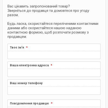
Вас цікавить запропонований товар?
Зверніться до продавця та домовтеся про угоду
разом.
Будь ласка, скористайтеся переліченими контактними
даними або скористайтеся нашою наданою
контактною формою, щоб розпочати розмову з
продавцем.
Твоє ім'я
Ваша електронна адреса
Ваш номер телефону
Повідомлення продавцю