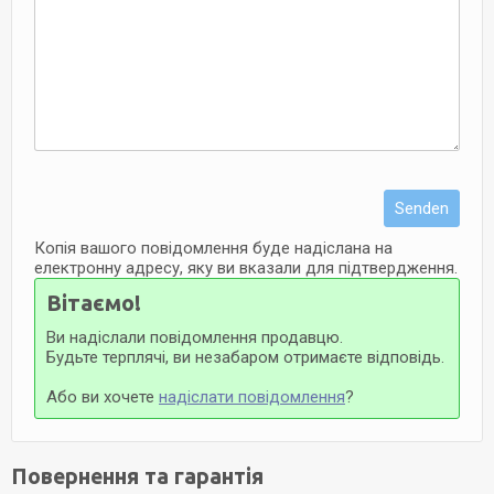
Senden
Копія вашого повідомлення буде надіслана на
електронну адресу, яку ви вказали для підтвердження.
Вітаємо!
Ви надіслали повідомлення продавцю.
Будьте терплячі, ви незабаром отримаєте відповідь.
Або ви хочете
надіслати повідомлення
?
Повернення та гарантія