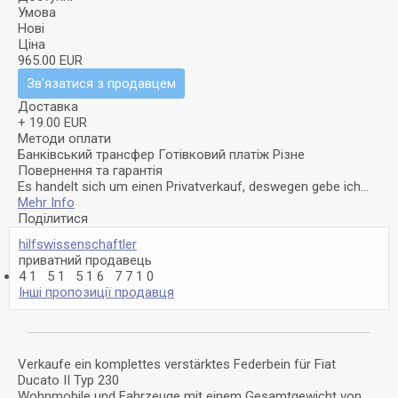
Умова
Нові
Ціна
965.00 EUR
Зв'язатися з продавцем
Доставка
+ 19.00 EUR
Методи оплати
Банківський трансфер
Готівковий платіж
Різне
Повернення та гарантія
Es handelt sich um einen Privatverkauf, deswegen gebe ich...
Mehr Info
Поділитися
hilfswissenschaftler
приватний продавець
4
1
5
1
5
1
6
7
7
1
0
Інші пропозиції продавця
Verkaufe ein komplettes verstärktes Federbein für Fiat
Ducato II Typ 230
Wohnmobile und Fahrzeuge mit einem Gesamtgewicht von