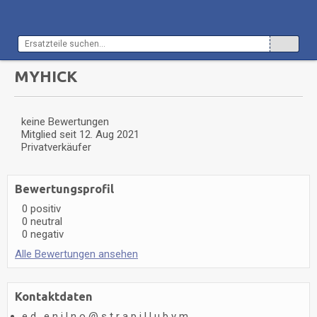
MYHICK
keine Bewertungen
Mitglied seit
12. Aug 2021
Privatverkäufer
Bewertungsprofil
0 positiv
0 neutral
0 negativ
Alle Bewertungen ansehen
Kontaktdaten
e
d
.
e
n
i
l
n
o
@
s
t
r
a
p
i
l
l
u
b
y
m