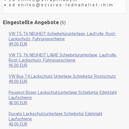
e
d
.
e
n
i
l
n
o
@
e
c
i
v
r
e
s
-
l
e
d
n
a
h
e
l
i
e
t
-
i
h
i
m
Eingestellte Angebote
(6)
VW T5, T6 NEUHEIT Schiebetürunterlage, Laufrolle, Rost-
Lackschutz, Führungsschiene
49.00 EUR
VW T5, T6 NEUHEIT LI&RE Schiebetürunterlage, Laufrolle,
Rost-Lackschutz, Führungsschiene
96.00 EUR
VW Bus T4 Lackschutz Unterlage Schiebetür Rostschutz
49.00 EUR
Peugeot Boxer Lackschutzunterlage Schiebetür Edelstahl
Laufschiene
40.00 EUR
Ducato Lackschutzunterlage Schiebetür Edelstahl
Laufschiene
40.00 EUR